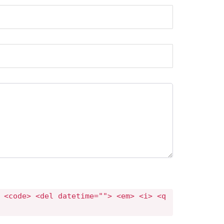
 <code> <del datetime=""> <em> <i> <q