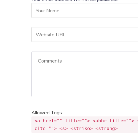
Allowed Tags:
<a href="" title=""> <abbr title=""> 
cite=""> <s> <strike> <strong>